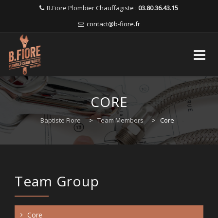
B.Fiore Plombier Chauffagiste :
03.80.36.43.15
contact@b-fiore.fr
Skip
to
CORE
content
Baptiste Fiore
>
Team Members
>
Core
Team Group
Core